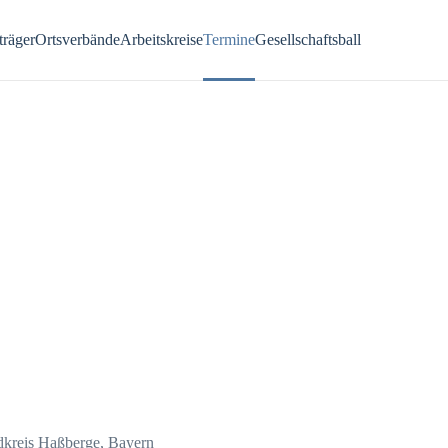
räger
Ortsverbände
Arbeitskreise
Termine
Gesellschaftsball
ndkreis Haßberge, Bayern