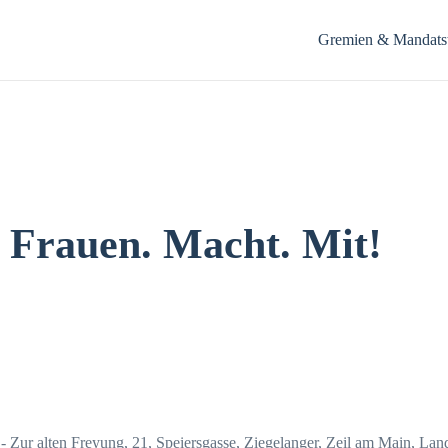
Gremien & Mandatst
 Frauen. Macht. Mit!
 - Zur alten Freyung, 21, Speiersgasse, Ziegelanger, Zeil am Main, La