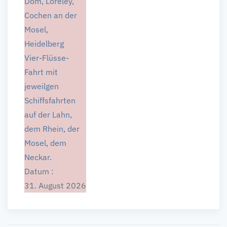
Dom, Loreley,
Cochen an der
Mosel,
Heidelberg
Vier-Flüsse-
Fahrt mit
jeweilgen
Schiffsfahrten
auf der Lahn,
dem Rhein, der
Mosel, dem
Neckar.
Datum :
31. August 2026