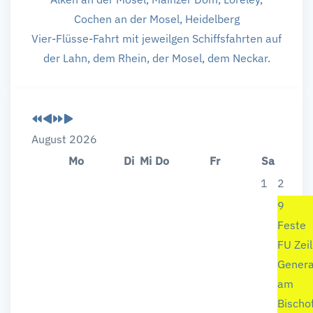
Cochen an der Mosel, Heidelberg
Vier-Flüsse-Fahrt mit jeweilgen Schiffsfahrten auf
der Lahn, dem Rhein, der Mosel, dem Neckar.
Vorheriges
Vorheriger
Nächstes
Nächstes
Jahr
Monat
Jahr
Monat
August 2026
Mo
Di
Mi
Do
Fr
Sa
1
2
9
Feste
FU Zeil
Genera
am
Bischo